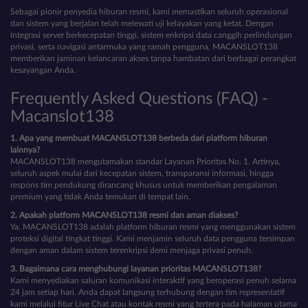
Sebagai pionir penyedia hiburan resmi, kami memastikan seluruh operasional
dan sistem yang berjalan telah melewati uji kelayakan yang ketat. Dengan
integrasi server berkecepatan tinggi, sistem enkripsi data canggih perlindungan
privasi, serta navigasi antarmuka yang ramah pengguna, MACANSLOT138
memberikan jaminan kelancaran akses tanpa hambatan dari berbagai perangkat
kesayangan Anda.
Frequently Asked Questions (FAQ) -
Macanslot138
1. Apa yang membuat MACANSLOT138 berbeda dari platform hiburan
lainnya?
MACANSLOT138 mengutamakan standar Layanan Prioritas No. 1. Artinya,
seluruh aspek mulai dari kecepatan sistem, transparansi informasi, hingga
respons tim pendukung dirancang khusus untuk memberikan pengalaman
premium yang tidak Anda temukan di tempat lain.
2. Apakah platform MACANSLOT138 resmi dan aman diakses?
Ya. MACANSLOT138 adalah platform hiburan resmi yang menggunakan sistem
proteksi digital tingkat tinggi. Kami menjamin seluruh data pengguna tersimpan
dengan aman dalam sistem terenkripsi demi menjaga privasi penuh.
3. Bagaimana cara menghubungi layanan prioritas MACANSLOT138?
Kami menyediakan saluran komunikasi interaktif yang beroperasi penuh selama
24 jam setiap hari. Anda dapat langsung terhubung dengan tim representatif
kami melalui fitur Live Chat atau kontak resmi yang tertera pada halaman utama