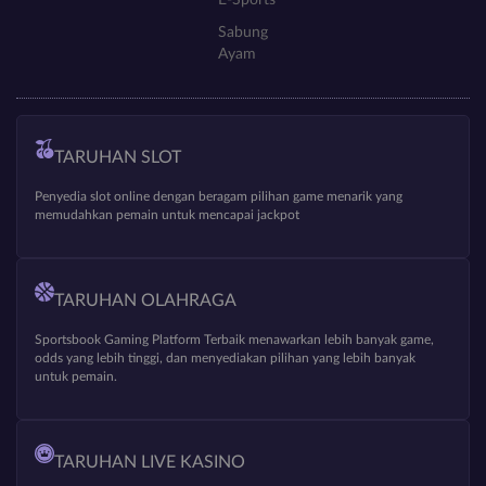
Sabung
Ayam
TARUHAN SLOT
Penyedia slot online dengan beragam pilihan game menarik yang
memudahkan pemain untuk mencapai jackpot
TARUHAN OLAHRAGA
Sportsbook Gaming Platform Terbaik menawarkan lebih banyak game,
odds yang lebih tinggi, dan menyediakan pilihan yang lebih banyak
untuk pemain.
TARUHAN LIVE KASINO