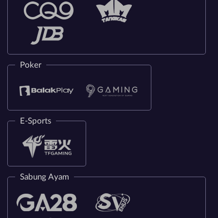
Poker
E-Sports
Sabung Ayam