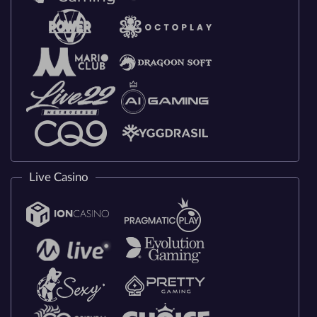
Live Casino