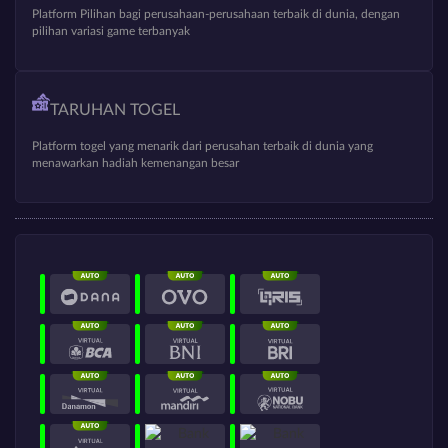
Platform Pilihan bagi perusahaan-perusahaan terbaik di dunia, dengan
pilihan variasi game terbanyak
TARUHAN TOGEL
Platform togel yang menarik dari perusahan terbaik di dunia yang
menawarkan hadiah kemenangan besar