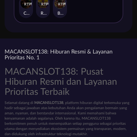
RTP
93%
RTP
79%
RTP
89%
Cookie Hunter
Ramakien Blessing
Buffalo Rush
MACANSLOT138: Hiburan Resmi & Layanan
Prioritas No. 1
MACANSLOT138: Pusat
Hiburan Resmi dan Layanan
Prioritas Terbaik
Selamat datang di
MACANSLOT138
, platform hiburan digital terkemuka yang
hadir sebagai jawaban atas kebutuhan Anda akan pengalaman bermain yang
aman, nyaman, dan berstandar internasional. Kami memahami bahwa
kenyamanan adalah segalanya. Oleh karena itu, MACANSLOT138
berkomitmen penuh untuk menempatkan setiap pengguna sebagai prioritas
utama dengan menyediakan ekosistem permainan yang transparan, modern,
dan didukung oleh infrastruktur teknologi mutakhir.