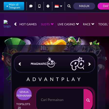
Main di
MASUK
DAF
Telegram
IDR
12,734,070,
HOT GAMES
SLOTS
LIVE CASINO
RACE
TOGEL
ADVANTPLAY
SEMUA
PERMAINAN
TOP
SLOTS
20