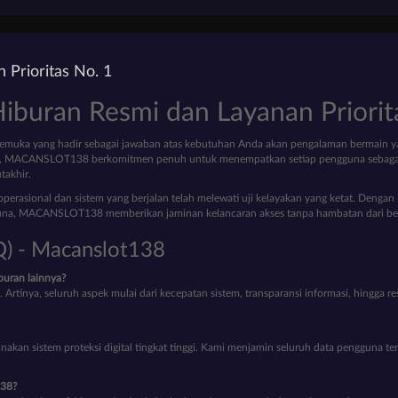
Prioritas No. 1
uran Resmi dan Layanan Priorita
terkemuka yang hadir sebagai jawaban atas kebutuhan Anda akan pengalaman bermain y
u, MACANSLOT138 berkomitmen penuh untuk menempatkan setiap pengguna sebagai 
takhir.
erasional dan sistem yang berjalan telah melewati uji kelayakan yang ketat. Dengan in
ngguna, MACANSLOT138 memberikan jaminan kelancaran akses tanpa hambatan dari be
Q) - Macanslot138
uran lainnya?
tinya, seluruh aspek mulai dari kecepatan sistem, transparansi informasi, hingga
an sistem proteksi digital tingkat tinggi. Kami menjamin seluruh data pengguna te
138?