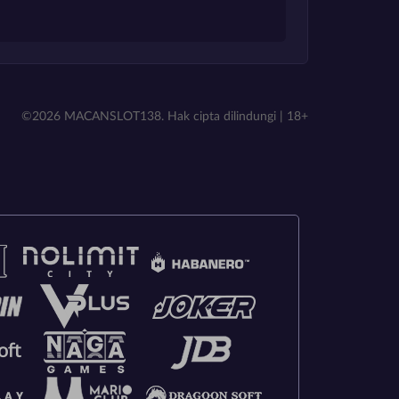
©2026 MACANSLOT138. Hak cipta dilindungi | 18+