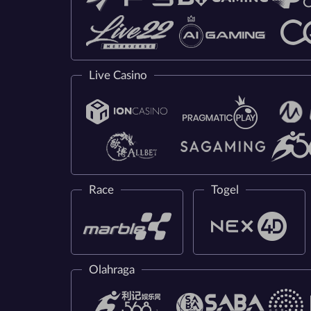
Live Casino
Race
Togel
Olahraga