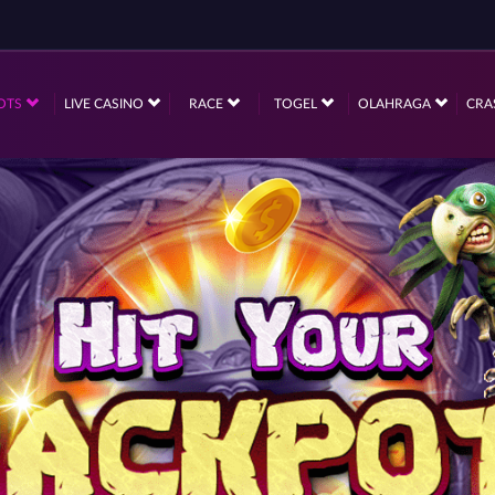
OTS
LIVE CASINO
RACE
TOGEL
OLAHRAGA
CRA