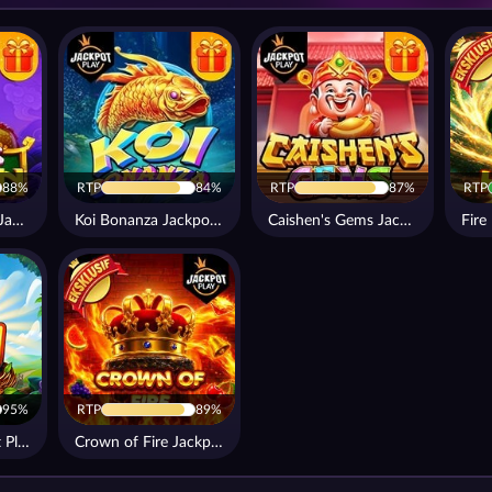
88%
RTP
84%
RTP
87%
RTP
Gates of Dragon Jackpot Play
Koi Bonanza Jackpot Play
Caishen's Gems Jackpot Play
95%
RTP
89%
Egg Rush Jackpot Play
Crown of Fire Jackpot Play