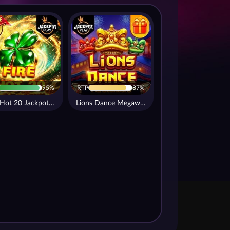
95%
RTP
87%
Fire Hot 20 Jackpot Play
Lions Dance Megaways Jackpot Play