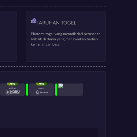
O
TARUHAN TOGEL
Platform togel yang menarik dari perusahan
terbaik di dunia yang menawarkan hadiah
kemenangan besar