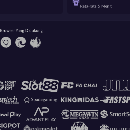
Rata-rata 5 Menit
Browser Yang Didukung