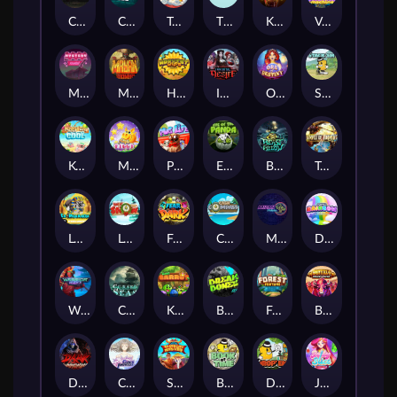
Chaos Crew
Cubes 2
Tai The Toad
The Respinners
Klowns
Vending Machine
Mystery Motel
Mayan Stackways
Harvest Wilds
Immortal Desire
Orb of Destiny
Stack'em
Keep 'em Cool
Magic Piggy
Pug Life
Eye of the Panda
Beast Below
Temple of Torment
Le Pharaoh
Let It Snow
Fear the Dark
Cash Compass
Miami Multiplier
Double Rainbow
Warrior Ways
Cursed Seas
King Carrot
Break Bones
Forest Fortune
Buffalo Stack'n'Sync
Dark Summoning
Cloud Princess
Shaolin Master
Book of Time
Drop'em
Jelly Slice