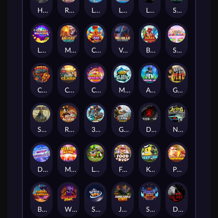
Hand of Anubis
Rise of Fortuna
LE FOOTBALL FAN
LE HOOLIGAN
Life and Death
Shadow Treasure
Lucky Multifruit
Merlin's Mania
Chicken Man
Valhalla: Wild Winter
Blaze Buddies
Sticky Candyland
Crystal Robot
Coop Clash
Chocolate Rocket
Marlin Masters Atlantis
Aliens Among Us
Grug Make Fire
Sand and Ashes
Red Rascal™
3 Cursed Chests™
Great Game Rockies
Death Becomes You
Nitro Nights
Dandy Diamonds
Max Win Machine
Le Prechaun
Fred's Food Truck
Keep 'em
Piggy Cluster Hunt
Barrel Bonanza
Wild Dojo Strike
Space Zoo
Junkyard Kings
Shadow Strike
Dark Spiral