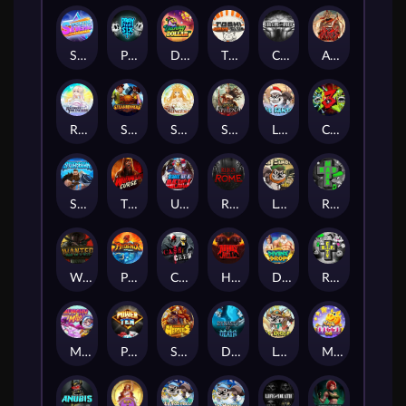
Superstar Sevens
PRAY FOR SIX
Danny Dollar
TOSHI WAYS CLUB
CIRCLE OF LIFE
ARMY OF ARES
RAINBOW PRINCESS
STEAMRUNNERS
SUN PRINCESS
SPEAR OF ATHENA
LE SANTA
CHAOS CREW 3
STORMBORN
THE WILDWOOD CURSE
Ultimate Slot of America
Reign of Rome
Le Bandit
Rad Maxx
Wanted Dead or a Wild
Phoenix
Cash Crew
Hounds Of Hell
Divine Drop
RIP City
Munchy Milo
Power of 10
Strength Of Hercules
Dynasty of Death
Le Digger
Magic Piggy OG