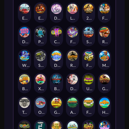
Eternal Duel
EPIC BULLETS & BOUNTY
Dusk Princess
Le Bunny
2 Wild 2 Die
Fist Of Destruction
Dork Unit
Pray for Three
Chaos Crew 2
Fighter Pit
Stormforged
Rusty & Curly
Wishbringer
Slayers Inc
Dorks of The Deep
Rotten
FRKN Bananas
Marlin Master
Benny The Beer
Xmas Drop
Bloodthirst
Densho
Undead Fortune
Gladiator Legends
Toshi Video Club
OmNom
Get The Cheese
Aztec Twist
Fruit Duel
Hop'n'Pop