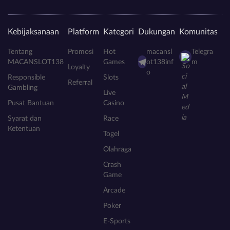
Kebijaksanaan
Platform
Kategori
Dukungan
Komunitas
Tentang
Promosi
Hot
macansl
Telegra
MACANSLOT138
Games
ot138inf
m
Loyalty
o
Responsible
Slots
Referral
Gambling
Live
Pusat Bantuan
Casino
Syarat dan
Race
Ketentuan
Togel
Olahraga
Crash
Game
Arcade
Poker
E-Sports