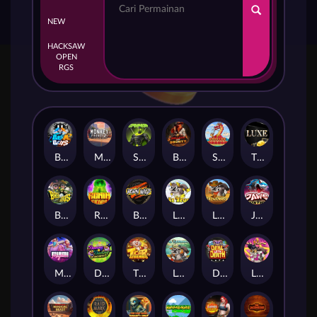
NEW
HACKSAW
OPEN
RGS
Beam Boys
Monkey Frenzy 2: Boss is Here!
Spinman
BULLETS AND BOUNTY
SMOKING DRAGON
The Luxe
BASH BROS
Ronin Stackways
Born Wild
LE ZEUS
LE COWBOY
JAWS OF JUSTICE
MIAMI MAYHEM
DONNY AND DANNY
TIGER LEGENDS
Le Fisherman
DEAL WITH DEATH
LE KING