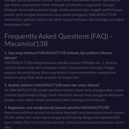
dan sistem yang berjalan telah melewati uji kelayakan yang ketat. Dengan
integrasi server berkecepatan tinggi, sistem enkripsi data canggih perlindungan
privasi, serta navigasi antarmuka yang ramah pengguna, MACANSLOT138
memberikan jaminan kelancaran akses tanpa hambatan dari berbagai perangkat
kesayangan Anda.
Frequently Asked Questions (FAQ) -
Macanslot138
1. Apa yang membuat MACANSLOT138 berbeda dari platform hiburan
lainnya?
MACANSLOT138 mengutamakan standar Layanan Prioritas No. 1. Artinya,
seluruh aspek mulai dari kecepatan sistem, transparansi informasi, hingga
respons tim pendukung dirancang khusus untuk memberikan pengalaman
premium yang tidak Anda temukan di tempat lain.
2. Apakah platform MACANSLOT138 resmi dan aman diakses?
Ya. MACANSLOT138 adalah platform hiburan resmi yang menggunakan sistem
proteksi digital tingkat tinggi. Kami menjamin seluruh data pengguna tersimpan
dengan aman dalam sistem terenkripsi demi menjaga privasi penuh.
3. Bagaimana cara menghubungi layanan prioritas MACANSLOT138?
Kami menyediakan saluran komunikasi interaktif yang beroperasi penuh selama
24 jam setiap hari. Anda dapat langsung terhubung dengan tim representatif
kami melalui fitur Live Chat atau kontak resmi yang tertera pada halaman utama
situs.