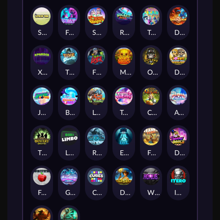
Stick'em
Feel The Beat
Snow Slingers
Rocket Reels
Twisted Lab
Dragon’s Domain
Xpander
Time Spinners
Fire My Laser
Mighty Masks
Outlasw Inc
Donut Division
Joker Bombs
BOUNCY BOMBS
Le Viking
Tasty Treats
Cash Quest
Alpha Eagle
The Bowery Boys
Limbo
Rise of Ymir
Evil Eyes
Frank's Farm
DONNY DOUGH
Frutz
Gronk's Gems
Cubes
Dawn of Kings
Wings of Horus
ITERO