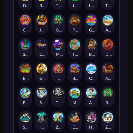
Darkside Prairie: Magical Beast
Raidmark
The Lost Book of Mummy’s Curse
Jumpasaurs
Leatherheads
The Jack & Rose
Crowned Corners
Junkyard Kings 2
Ghostly Hallows
Peek & Pounce
Gobstopper Grind
Avalanche
3 Arcane Cauldrons
Crownlings Clusters
Midnight Mirage
Tikitopia BoosterBelt
Bonnie's Buccaneers
Demon Queen
Buzz Patrol
Gearlab Genius
The Crime File
Behind Bars: Masterplan
Opa Santorini!
Arena of Iron
Epic Ze Zeus
Supreme Zeus
THE COUNT
MARLIN MASTERS: THE BIG HAUL
Aiko and the Wind Spirit
Booze Bash
SixSixSix
Invictus
Ze Zeus
Eye of Medusa
Hot Ross
Zeus Ze Zecond