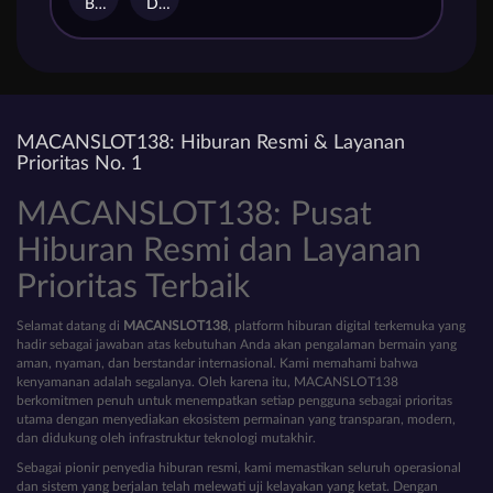
Bengal Tiger
Dancing Samba
MACANSLOT138: Hiburan Resmi & Layanan
Prioritas No. 1
MACANSLOT138: Pusat
Hiburan Resmi dan Layanan
Prioritas Terbaik
Selamat datang di
MACANSLOT138
, platform hiburan digital terkemuka yang
hadir sebagai jawaban atas kebutuhan Anda akan pengalaman bermain yang
aman, nyaman, dan berstandar internasional. Kami memahami bahwa
kenyamanan adalah segalanya. Oleh karena itu, MACANSLOT138
berkomitmen penuh untuk menempatkan setiap pengguna sebagai prioritas
utama dengan menyediakan ekosistem permainan yang transparan, modern,
dan didukung oleh infrastruktur teknologi mutakhir.
Sebagai pionir penyedia hiburan resmi, kami memastikan seluruh operasional
dan sistem yang berjalan telah melewati uji kelayakan yang ketat. Dengan