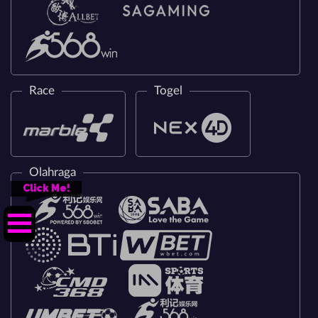
Race
Togel
Olahraga
Click Me!