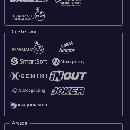
Crash Game
Arcade