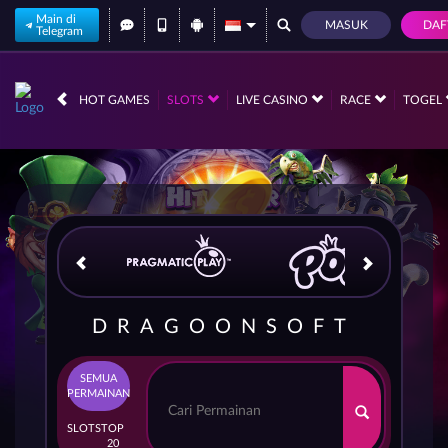
Main di
MASUK
DAF
Telegram
IDR
12,691,652,
HOT GAMES
SLOTS
LIVE CASINO
RACE
TOGEL
DRAGOONSOFT
SEMUA
PERMAINAN
SLOTS
TOP
20