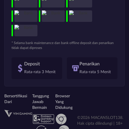
* Selama bank maintenance dan bank offline deposit dan penarikan
tidak dapat diproses
Deposit
Penarikan
Rata-rata 3 Menit
Rata-rata 5 Menit
Bersertifikasi
Tanggung
Browser
Dari
Jawab
Yang
Bermain
Didukung
©2026 MACANSLOT138.
Hak cipta dilindungi | 18+