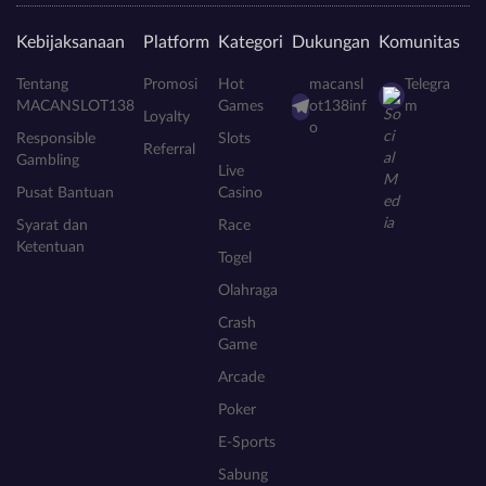
Kebijaksanaan
Platform
Kategori
Dukungan
Komunitas
Tentang
Promosi
Hot
macansl
Telegra
MACANSLOT138
Games
ot138inf
m
Loyalty
o
Responsible
Slots
Referral
Gambling
Live
Pusat Bantuan
Casino
Syarat dan
Race
Ketentuan
Togel
Olahraga
Crash
Game
Arcade
Poker
E-Sports
Sabung